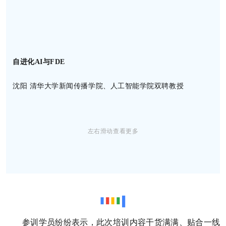
自进化AI与FDE
智
沈阳 清华大学新闻传播学院、人工智能学院双聘教授
尤
左右滑动查看更多
参训学员纷纷表示，此次培训内容干货满满、贴合一线