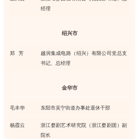
经理
绍兴市
郑 芳
越润集成电路（
绍兴
）有限公司党总支
书记、总经理
金华市
毛丰华
东阳市吴宁街道办事处退休干部
杨霞云
浙江婺剧艺术研究院（浙江婺剧团）副
院长