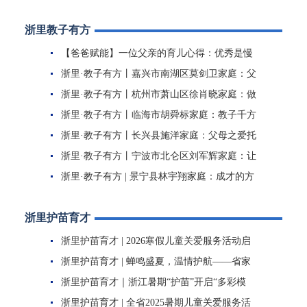
创作大赛今日启动
浙里教子有方
【爸爸赋能】一位父亲的育儿心得：优秀是慢
慢读出来的
浙里·教子有方丨嘉兴市南湖区莫剑卫家庭：父
母亦师亦友的陪...
浙里·教子有方丨杭州市萧山区徐肖晓家庭：做
好“加减乘除”...
浙里·教子有方丨临海市胡舜标家庭：教子千方
首为德，发挥父...
浙里·教子有方丨长兴县施洋家庭：父母之爱托
起未来“角儿”
浙里·教子有方丨宁波市北仑区刘军辉家庭：让
孩子做最好的自己
浙里·教子有方 | 景宁县林宇翔家庭：成才的方
式有无限种 贴...
浙里护苗育才
浙里护苗育才 | 2026寒假儿童关爱服务活动启
动
浙里护苗育才 | 蝉鸣盛夏，温情护航——省家
庭教育指导中心暑...
浙里护苗育才｜浙江暑期“护苗”开启“多彩模
式”！
浙里护苗育才 | 全省2025暑期儿童关爱服务活