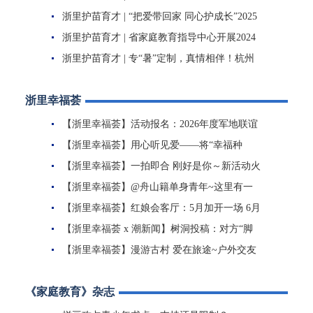
动启动
浙里护苗育才 | “把爱带回家 同心护成长”2025
寒假儿童关爱...
浙里护苗育才 | 省家庭教育指导中心开展2024
年暑期儿童关爱服...
浙里护苗育才 | 专“暑”定制，真情相伴！杭州
市各级妇联开展...
浙里幸福荟
【浙里幸福荟】活动报名：2026年度军地联谊
浪漫邀约～
【浙里幸福荟】用心听见爱——将“幸福种
子”撒播进特教校园
【浙里幸福荟】一拍即合 刚好是你～新活动火
热报名！
【浙里幸福荟】@舟山籍单身青年~这里有一
场专属于你的甜蜜派对
【浙里幸福荟】红娘会客厅：5月加开一场 6月
安排出炉
【浙里幸福荟 x 潮新闻】树洞投稿：对方“脚
踏多只船”怎么办？
【浙里幸福荟】漫游古村 爱在旅途~户外交友
活动火热报名中
《家庭教育》杂志